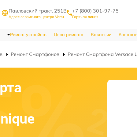
Павловский тракт, 251В
+7 (800) 301-97-75
Адрес сервисного центра Vertu
Горячая линия
Ремонт устройств
Цена ремонта
Вакансии
Контакт
в
Ремонт Смартфонов
Ремонт Смартфона Versace Un
рта
Unique