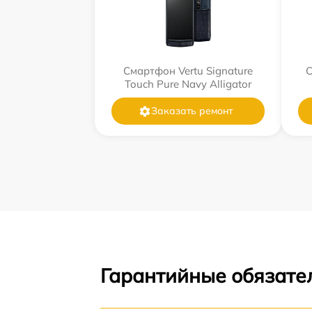
Смартфон Vertu Signature
С
Touch Pure Navy Alligator
Заказать ремонт
Гарантийные обязател