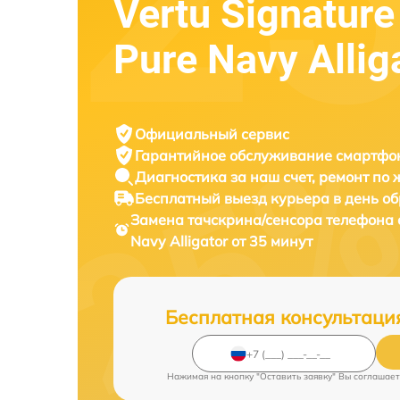
Vertu Signature
Pure Navy Allig
Официальный сервис
Гарантийное обслуживание
смартфон
Диагностика за наш счет,
ремонт по
Бесплатный выезд курьера
в день о
Замена тачскрина/сенсора телефона
Navy Alligator от 35 минут
Бесплатная консультаци
Нажимая на кнопку "Оставить заявку" Вы соглашает