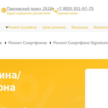
Павловский тракт, 251В
+7 (800) 301-97-75
Адрес сервисного центра Vertu
Горячая линия
Ремонт устройств
Цена ремонта
Вакансии
Контакт
в
Ремонт Смартфонов
Ремонт Смартфона Signature 
ина/
она