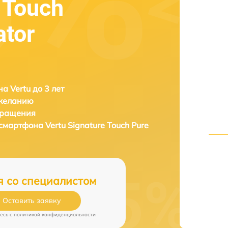
 Touch
ator
а Vertu до 3 лет
 желанию
бращения
 смартфона
Vertu Signature Touch Pure
я со специалистом
Оставить заявку
есь c
политикой конфиденциальности