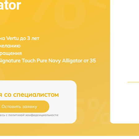
ator
а Vertu до 3 лет
 желанию
бращения
Signature Touch Pure Navy Alligator от 35
я со специалистом
Оставить заявку
есь c
политикой конфиденциальности