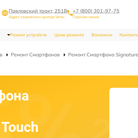
Павловский тракт, 251В
+7 (800) 301-97-75
Адрес сервисного центра Vertu
Горячая линия
Ремонт устройств
Цена ремонта
Вакансии
Контакт
в
Ремонт Смартфонов
Ремонт Смартфона Signature 
фона
 Touch