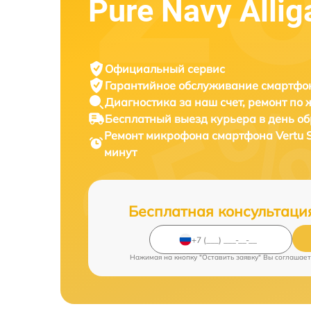
Pure Navy Allig
Официальный сервис
Гарантийное обслуживание
смартфон
Диагностика за наш счет,
ремонт по
Бесплатный выезд курьера
в день о
Ремонт микрофона смартфона
Vertu 
минут
Бесплатная консультаци
Нажимая на кнопку "Оставить заявку" Вы соглашает