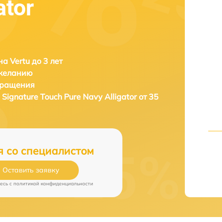
ator
а Vertu до 3 лет
 желанию
бращения
 Signature Touch Pure Navy Alligator от 35
я со специалистом
Оставить заявку
есь c
политикой конфиденциальности