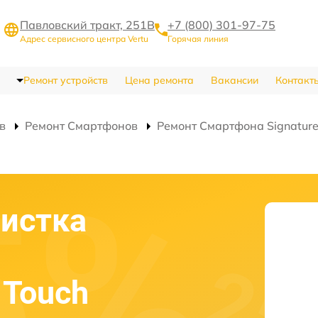
Павловский тракт, 251В
+7 (800) 301-97-75
Адрес сервисного центра Vertu
Горячая линия
Ремонт устройств
Цена ремонта
Вакансии
Контакт
в
Ремонт Смартфонов
Ремонт Смартфона Signature 
истка
 Touch