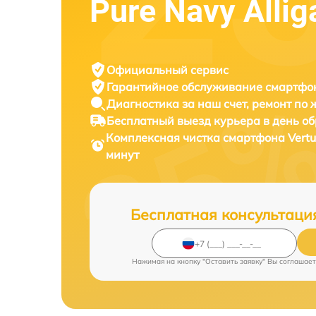
Pure Navy Allig
Официальный сервис
Гарантийное обслуживание
смартфон
Диагностика за наш счет,
ремонт по
Бесплатный выезд курьера
в день о
Комплексная чистка смартфона
Vertu
минут
Бесплатная консультаци
Нажимая на кнопку "Оставить заявку" Вы соглашает