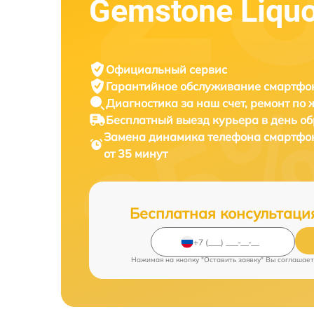
Gemstone Liquo
Официальный сервис
Гарантийное обслуживание
смартфон
Диагностика за наш счет,
ремонт по
Бесплатный выезд курьера
в день о
Замена динамика телефона смартф
от 35 минут
Бесплатная консультаци
Нажимая на кнопку "Оставить заявку" Вы соглашает