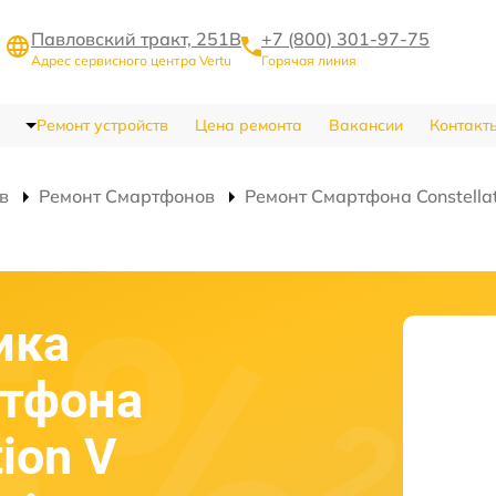
Павловский тракт, 251В
+7 (800) 301-97-75
Адрес сервисного центра Vertu
Горячая линия
Ремонт устройств
Цена ремонта
Вакансии
Контакт
в
Ремонт Смартфонов
Ремонт Смартфона Constellat
ика
ртфона
tion V