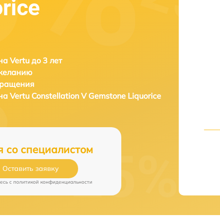
rice
а Vertu до 3 лет
 желанию
бращения
она
Vertu Constellation V Gemstone Liquorice
я со специалистом
Оставить заявку
есь c
политикой конфиденциальности