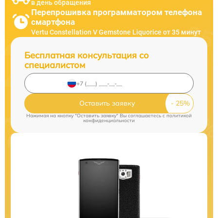
в день обращения
Перепрошивка программатором телефона
смартфона
Vertu Constellation V Gemstone Liquorice от 35 минут
Бесплатная консультация со
специалистом
Оставить заявку
Нажимая на кнопку "Оставить заявку" Вы соглашаетесь c
политикой
конфиденциальности