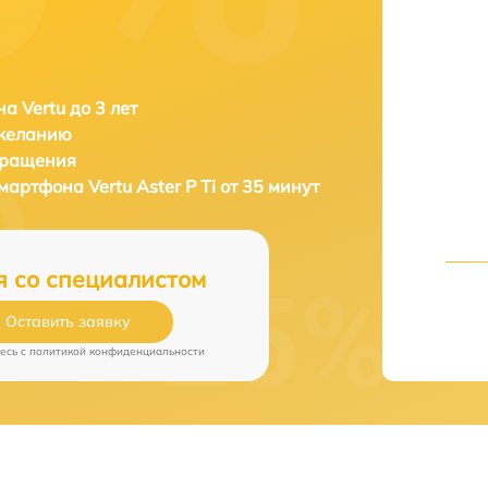
а Vertu до 3 лет
 желанию
бращения
смартфона
Vertu Aster P Ti от 35 минут
я со специалистом
Оставить заявку
есь c
политикой конфиденциальности