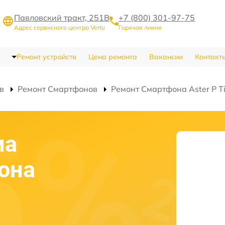
Павловский тракт, 251В
+7 (800) 301-97-75
Адрес сервисного центра Vertu
Горячая линия
Ремонт устройств
Цена ремонта
Вакансии
Контакт
в
Ремонт Смартфонов
Ремонт Смартфона Aster P T
ма
она